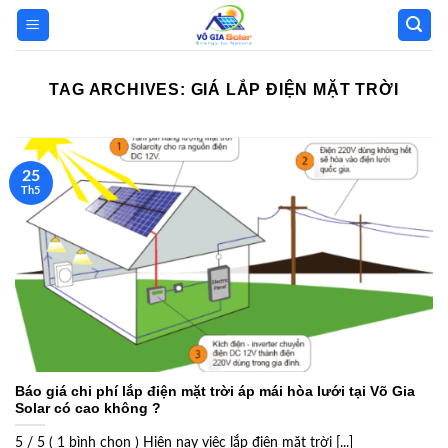
Skip
to
content
TAG ARCHIVES:
GIÁ LẮP ĐIỆN MẶT TRỜI
25
Th5
Báo giá chi phí lắp điện mặt trời áp mái hòa lưới tại Võ Gia
Solar có cao không ?
5 / 5 ( 1 bình chọn ) Hiện nay việc lắp điện mặt trời [...]