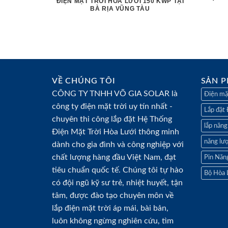
ĐIỆN MẶT TRỜI HÒA LƯỚI 150 KWP TẠI
BÀ RỊA VŨNG TÀU
VỀ CHÚNG TÔI
SẢN P
CÔNG TY TNHH VÕ GIA SOLAR là
Điện mặt
công ty điện mặt trời
uy tín nhất -
Lắp đặt 
chuyên thi công lắp đặt Hệ Thống
lắp năng
Điện Mặt Trời Hòa Lưới
thông minh
năng lượ
dành cho gia đình và công nghiệp với
chất lượng hàng đầu Việt Nam, đạt
Pin Năn
tiêu chuẩn quốc tế. Chúng tôi tự hào
Bộ Hòa 
có đội ngũ kỹ sư trẻ, nhiệt huyết, tận
tâm, được đào tạo chuyên môn về
lắp điện mặt trời
áp mái, bài bản,
luôn không ngừng nghiên cứu, tìm