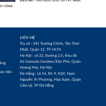
ĐIỆN MẶT TRỜI HÒA LƯỚI TẠI TÂY NINH
KHU CÔNG
LIÊN HỆ
Trụ sở : 341 Trường Chinh, Tân Thới
Nhất, Quận 12, TP HCM.
Hà Nội : số 22, Đường 2.5, Khu đô
thị Gamuda Gardens,Trần Phú, Quận
hàng
Hoàng Mai, Hà Nội.
àn tiền
Đà Nẵng : Lô 54, B1-9, KDC Nam
Nguyễn Tri Phương, Hòa Xuân, Quận
Cẩm Lệ, TP Đà Nẵng