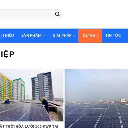
I THIỆU
SẢN PHẨM
GIẢI PHÁP
DỰ ÁN
TIN TỨC
IỆP
ẶT TRỜI HÒA LƯỚI 100 KWP TẠI