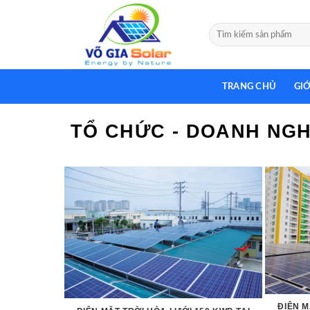
Skip
to
Tìm
content
kiếm:
TRANG CHỦ
GIỚ
TỔ CHỨC - DOANH NGH
ĐIỆN M