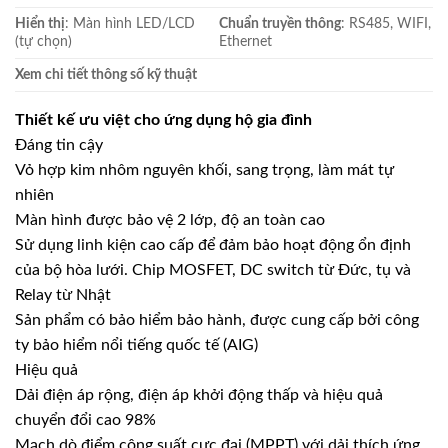
Hiển thị
: Màn hình LED/LCD
Chuẩn truyền thông
: RS485, WIFI,
(tự chọn)
Ethernet
Xem chi tiết thông số kỹ thuật
Thiết kế ưu việt cho ứng dụng hộ gia đình
Đáng tin cậy
Vỏ hợp kim nhôm nguyên khối, sang trọng, làm mát tự
nhiên
Màn hình được bảo vệ 2 lớp, độ an toàn cao
Sử dụng linh kiện cao cấp để đảm bảo hoạt động ổn định
của bộ hòa lưới. Chip MOSFET, DC switch từ Đức, tụ và
Relay từ Nhật
Sản phẩm có bảo hiểm bảo hành, được cung cấp bởi công
ty bảo hiểm nổi tiếng quốc tế (AIG)
Hiệu quả
Dải điện áp rộng, điện áp khởi động thấp và hiệu quả
chuyển đổi cao 98%
Mạch dò điểm công suất cực đại (MPPT) với dải thích ứng