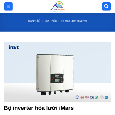
Skip
to
content
Trang Chủ
»
Sản Phẩm
»
Bộ Hòa Lưới Inverter
Bộ inverter hòa lưới iMars