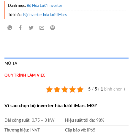
Danh mục:
Bộ Hòa Lưới Inverter
Từ khóa:
Bộ inverter hòa lưới iMars
MÔ TẢ
QUY TRÌNH LÀM VIỆC
5
/
5
(
1
bình chọn
)
Vì sao chọn bộ inverter hòa lưới iMars MG?
Dải công suất:
0.75 ~ 3 kW
Hiệu suất tối đa:
98%
Thương hiệu:
INVT
Cấp bảo vệ:
IP65